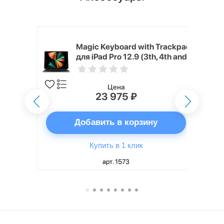
h Touch ID
Magic Keyboard with Trackpad
d русская,
для iPad Pro 12.9 (3th, 4th and
5th generation) русская,
черный
Цена
23 975 ₽
ну
Добавить в корзину
Купить в 1 клик
арт. 1573