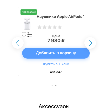
Хит продаж
rPods 2
Наушники Apple AirPods 1
рядка
Цена
7 980 ₽
ну
Добавить в корзину
Купить в 1 клик
арт. 347
Аксессуары