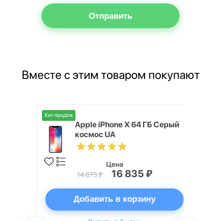
Отправить
Вместе с этим товаром покупают
Хит продаж
6 ГБ,
Apple iPhone X 64 ГБ Серый
космос UA
Цена
16 835 ₽
14 875 ₽
ну
Добавить в корзину