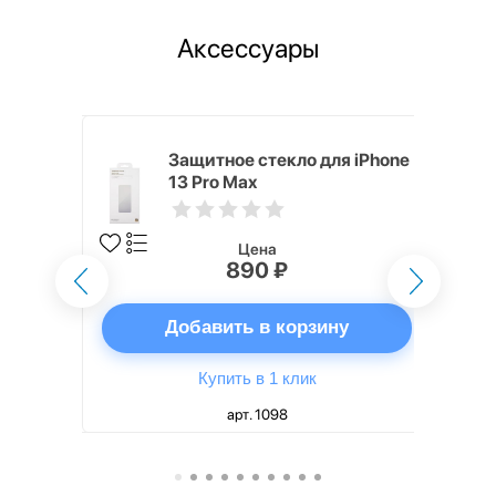
Аксессуары
h Touch ID
Защитное стекло для iPhone
d русская,
13 Pro Max
Цена
890 ₽
ну
Добавить в корзину
Купить в 1 клик
арт. 1098