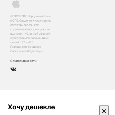
© 2013-2025 Продажа iPhone
в СПб. Сведения указанные на
сайте приведены как
справочная информация и не
являются публичной офертой,
определяемой положениями
статей 437 и 435
Гражданского кодекса
Российской Федерации
Социальные сети:
Хочу дешевле
×