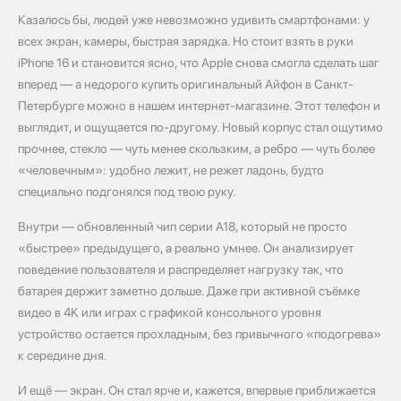
Казалось бы, людей уже невозможно удивить смартфонами: у
всех экран, камеры, быстрая зарядка. Но стоит взять в руки
iPhone 16 и становится ясно, что Apple снова смогла сделать шаг
вперед — а недорого купить оригинальный Айфон в Санкт-
Петербурге можно в нашем интернет-магазине. Этот телефон и
выглядит, и ощущается по‑другому. Новый корпус стал ощутимо
прочнее, стекло — чуть менее скользким, а ребро — чуть более
«человечным»: удобно лежит, не режет ладонь, будто
специально подгонялся под твою руку.
Внутри — обновленный чип серии A18, который не просто
«быстрее» предыдущего, а реально умнее. Он анализирует
поведение пользователя и распределяет нагрузку так, что
батарея держит заметно дольше. Даже при активной съёмке
видео в 4K или играх с графикой консольного уровня
устройство остается прохладным, без привычного «подогрева»
к середине дня.
И ещё — экран. Он стал ярче и, кажется, впервые приближается