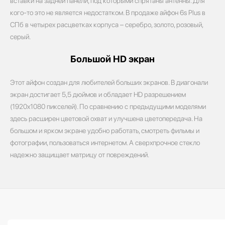
вставки на задней панели, под которыми спрятаны антенны. Для
кого-то это не является недостатком. В продаже айфон 6s Plus в
СПб в четырех расцветках корпуса – серебро, золото, розовый,
серый.
Большой HD экран
Этот айфон создан для любителей больших экранов. В диагонали
экран достигает 5,5 дюймов и обладает HD разрешением
(1920х1080 пикселей). По сравнению с предыдущими моделями
здесь расширен цветовой охват и улучшена цветопередача. На
большом и ярком экране удобно работать, смотреть фильмы и
фотографии, пользоваться интернетом. А сверхпрочное стекло
надежно защищает матрицу от повреждений.