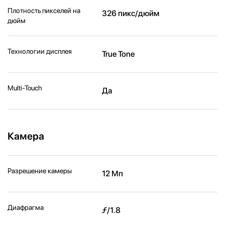
Плотность пикселей на
326 пикс/дюйм
дюйм
Технологии дисплея
True Tone
Multi-Touch
Да
Камера
Разрешение камеры
12 Мп
Диафрагма
ƒ/1.8