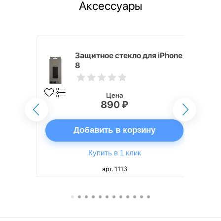
Аксессуары
ядное
Защитное стекло для iPhone
g EP-
8
 быстрой
Цена
890 ₽
ну
Добавить в корзину
Купить в 1 клик
арт. 1113