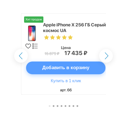
Хит продаж
ГБ Серый
Apple iPhone X 256 ГБ Серый
космос UA
Цена
₽
17 435 ₽
15 875 ₽
ну
Добавить в корзину
Купить в 1 клик
арт. 66