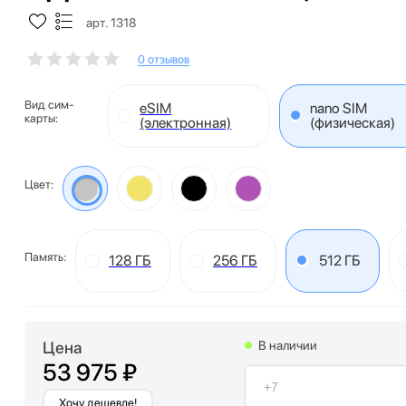
арт. 1318
0 отзывов
Вид сим-
eSIM
nano SIM
карты:
(электронная)
(физическая)
Цвет:
Память:
128 ГБ
256 ГБ
512 ГБ
Цена
В наличии
53 975 ₽
Хочу дешевле!