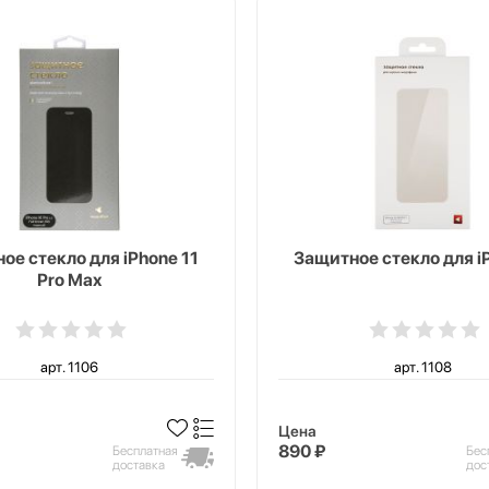
ое стекло для iPhone 11
Защитное стекло для i
Pro Max
арт. 1106
арт. 1108
Цена
890 ₽
Бесплатная
Бес
доставка
дос