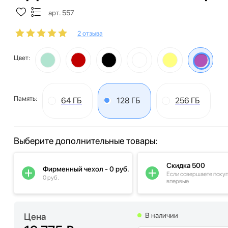
арт. 557
2 отзыва
Цвет:
Память:
64 ГБ
128 ГБ
256 ГБ
Выберите дополнительные товары:
Скидка 500
Фирменный чехол - 0 руб.
Если совершаете поку
0 руб.
впервые
Цена
В наличии