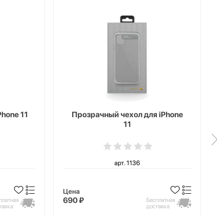
Phone 11
Прозрачный чехол для iPhone
11
арт. 1136
Цена
690 ₽
платная
Бесплатная
тавка
доставка