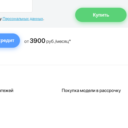
ку
Персональных данных
.
3900
кредит
от
руб./месяц*
атежей
Покупка модели в рассрочку