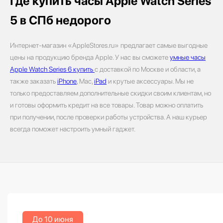
Где купить часы Apple Watch Series
5 в СПб недорого
Интернет-магазин «AppleStores.ru» предлагает самые выгодные
цены на продукцию бренда Apple. У нас вы сможете
умные часы
Apple Watch Series 6 купить
с доставкой по Москве и области, а
также заказать
iPhone
, Mac,
iPad
и крутые аксессуары. Мы не
только предоставляем дополнительные скидки своим клиентам, но
и готовы оформить кредит на все товары. Товар можно оплатить
при получении, после проверки работы устройства. А наш курьер
всегда поможет настроить умный гаджет.
До 10 июня