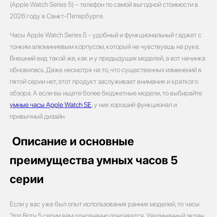
(Apple Watch Series 5) – телефон по самой выгодной стоимости в
2026 году в Санкт-Петербурге.
Часы Apple Watch Series 5 - удобный и функциональный гаджет с
тонким алюминиевым корпусом, который не чувствуешь на руке.
Внешний вид такой же, как и у предыдущих моделей, а вот начинка
обновилась. Даже несмотря на то, что существенных изменений в
пятой серии нет, этот продукт заслуживает внимания и краткого
обзора. А если вы ищете более бюджетные модели, то выбирайте
умные часы Apple Watch SE
, у них хороший функционал и
привычный дизайн.
Описание и основные
преимущества умных часов 5
серии
Если у вас уже был опыт использования ранних моделей, то часы
Эпл Вотч 5 серии вам однозначно понравятся. Увеличенный экран