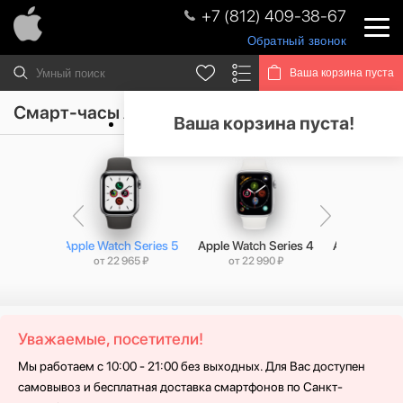
+7 (812) 409-38-67
Обратный звонок
Ваша корзина пуста
Смарт-часы Apple Watch Series 5
Ваша корзина пуста!
Series 6
Apple Watch Series 5
Apple Watch Series 4
Apple Watch 
5 ₽
от 22 965 ₽
от 22 990 ₽
от 17 99
Уважаемые, посетители!
Мы работаем с 10:00 - 21:00 без выходных. Для Вас доступен
самовывоз и бесплатная доставка смартфонов по Санкт-