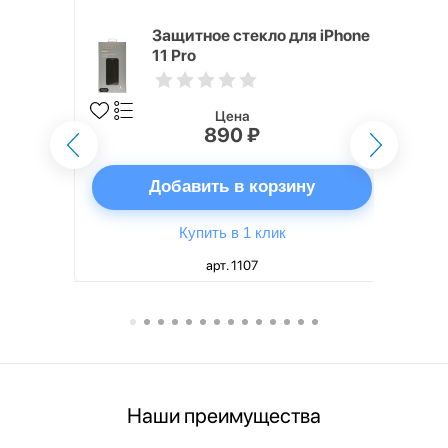
h Touch ID
Защитное стекло для iPhone
d русская,
11 Pro
Цена
890 ₽
ну
Добавить в корзину
Купить в 1 клик
арт. 1107
Наши преимущества