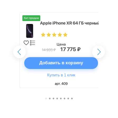
Хит продаж
Хит продаж
20 128 ГБ
Apple iPhone XR 64 ГБ черный
Цена
17 775 ₽
14 935 ₽
ну
Добавить в корзину
Купить в 1 клик
арт. 409