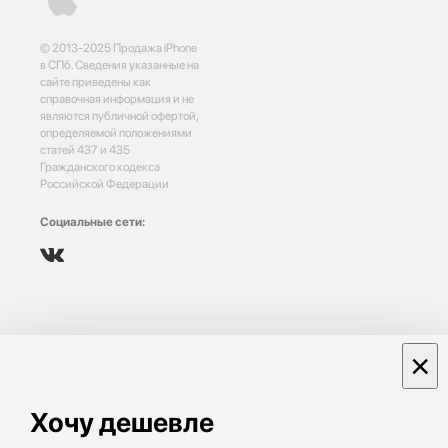
© 2013-2025 Продажа iPhone
в СПб. Сведения указанные на
сайте приведены как
справочная информация и не
являются публичной офертой,
определяемой положениями
статей 437 и 435
Гражданского кодекса
Российской Федерации
Социальные сети:
×
Хочу дешевле