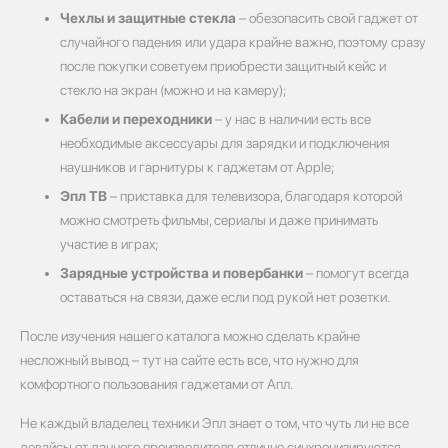
Чехлы и защитные стекла
– обезопасить свой гаджет от
случайного падения или удара крайне важно, поэтому сразу
после покупки советуем приобрести защитный кейс и
стекло на экран (можно и на камеру);
Кабели и переходники
– у нас в наличии есть все
необходимые аксессуары для зарядки и подключения
наушников и гарнитуры к гаджетам от Apple;
Эпл ТВ
– приставка для телевизора, благодаря которой
можно смотреть фильмы, сериалы и даже принимать
участие в играх;
Зарядные устройства и повербанки
– помогут всегда
оставаться на связи, даже если под рукой нет розетки.
После изучения нашего каталога можно сделать крайне
несложный вывод – тут на сайте есть все, что нужно для
комфортного пользования гаджетами от Апл.
Не каждый владелец техники Эпл знает о том, что чуть ли не все
девайсы от данного производителя отлично синхронизируются