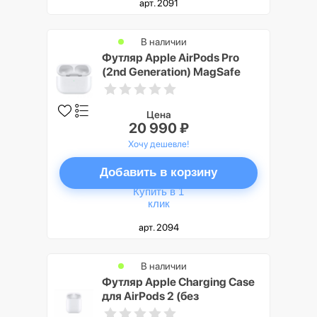
арт. 2091
В наличии
Футляр Apple AirPods Pro
(2nd Generation) MagSafe
Case USB-C (MTJV3)
Цена
20 990 ₽
Хочу дешевле!
Добавить в корзину
Купить в 1
клик
арт. 2094
В наличии
Футляр Apple Charging Case
для AirPods 2 (без
беспроводной зарядки