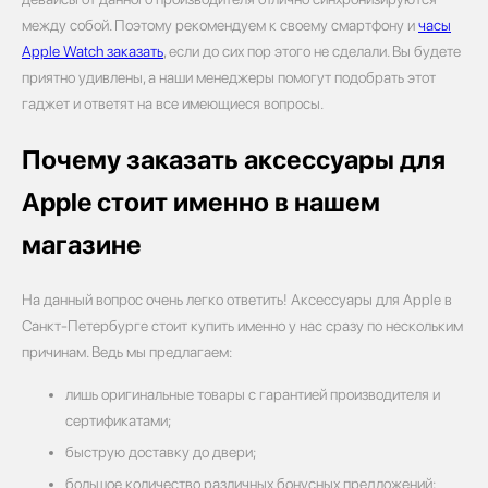
между собой. Поэтому рекомендуем к своему смартфону и
часы
Apple Watch заказать
, если до сих пор этого не сделали. Вы будете
приятно удивлены, а наши менеджеры помогут подобрать этот
гаджет и ответят на все имеющиеся вопросы.
Почему заказать аксессуары для
Apple стоит именно в нашем
магазине
На данный вопрос очень легко ответить! Аксессуары для Apple в
Санкт-Петербурге стоит купить именно у нас сразу по нескольким
причинам. Ведь мы предлагаем:
лишь оригинальные товары с гарантией производителя и
сертификатами;
быструю доставку до двери;
большое количество различных бонусных предложений;