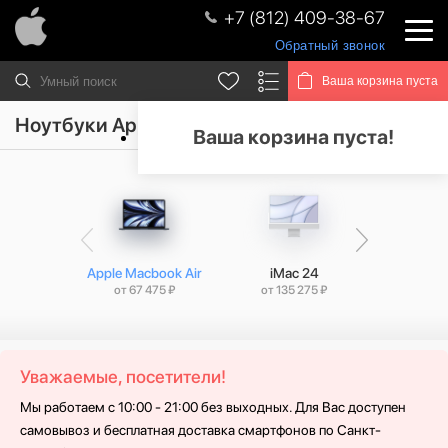
+7 (812) 409-38-67
Обратный звонок
Ваша корзина пуста
Ноутбуки Apple Macbook Air
Ваша корзина пуста!
Apple Macbook Air
iMac 24
Apple Mac
от 67 475 ₽
от 135 275 ₽
от 100
Уважаемые, посетители!
Мы работаем с 10:00 - 21:00 без выходных. Для Вас доступен
самовывоз и бесплатная доставка смартфонов по Санкт-