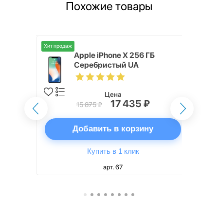
Похожие товары
Хит продаж
o Max 256
Apple iPhone X 256 ГБ
Серебристый UA
Цена
17 435 ₽
15 875 ₽
ну
Добавить в корзину
Купить в 1 клик
арт. 67