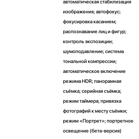
автоматическая стабилизация
изображения; автофокус;
фокусировка касанием;
распознавание лиц и фигур;
контроль экспозиции;
шумоподавление; система
тональной компрессии;
автоматическое включение
режима HDR; панорамная
съёмка; серийная съëмка;
режим таймера; привязка
фотографий к месту съёмки;
режим «Портрет»; портретное
освещение (бета‑версия)