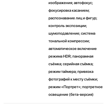
изображения; автофокус;
фокусировка касанием;
распознавание лиц и фигур;
контроль экспозиции;
шумоподавление; система
тональной компрессии;
автоматическое включение
режима HDR; панорамная
съёмка; серийная съëмка;
режим таймера; привязка
фотографий к месту съёмки;
режим «Портрет»; портретное
освещение (бета‑версия)