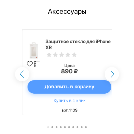
Аксессуары
h Touch ID
Защитное стекло для iPhone
d русская,
XR
Цена
890 ₽
ну
Добавить в корзину
Купить в 1 клик
арт. 1109