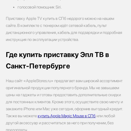
голосовой помощник Siri.
Приставку Apple TV купить в СПб недорого можно на нашем
сайте. В комплекте с тюнером идёт сетевой кабель, пульт
дистанционного управления, кабель для подзарядки и подробная
инструкция по эксплуатации устройства.
Где купить приставку Эпл ТВ в
Санкт-Петербурге
Наш сайт «AppleStores.ru» предлагает вам широкий ассортимент
оригинальной продукции популярного бренда. Мы не завышаем
цены на гаджеты и готовы предоставить дополнительные скидки
для постоянных клиентов. Кроме этого, осуществите свою мечту и
закажите iPhone или Mac уже сегодня, оформив выгодный кредит.
Также вы можете
купить Apple Magic Mouse в СПб
или любой
другой аксессуар и рассчитаться за него при получении, без
предоплаты.