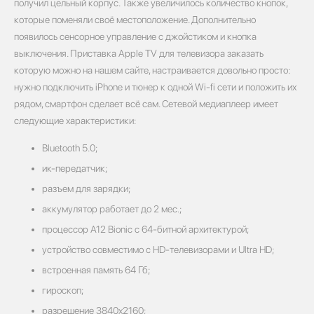
получил цельный корпус. Также увеличилось количество кнопок,
которые поменяли своё местоположение. Дополнительно
появилось сенсорное управление с джойстиком и кнопка
выключения. Приставка Apple TV для телевизора заказать
которую можно на нашем сайте, настраивается довольно просто:
нужно подключить iPhone и тюнер к одной Wi-fi сети и положить их
рядом, смартфон сделает всё сам. Сетевой медиаплеер имеет
следующие характеристики:
Bluetooth 5.0;
ик-передатчик;
разъем для зарядки;
аккумулятор работает до 2 мес.;
процессор А12 Bionic с 64-битной архитектурой;
устройство совместимо с HD-телевизорами и Ultra HD;
встроенная память 64 Гб;
гироскоп;
разрешение 3840x2160;