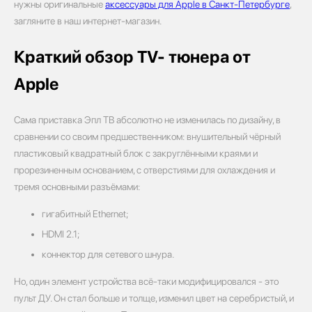
нужны оригинальные
аксессуары для Apple в Санкт-Петербурге
,
загляните в наш интернет-магазин.
Краткий обзор TV- тюнера от
Apple
Сама приставка Эпл ТВ абсолютно не изменилась по дизайну, в
сравнении со своим предшественником: внушительный чёрный
пластиковый квадратный блок с закруглёнными краями и
прорезиненным основанием, с отверстиями для охлаждения и
тремя основными разъёмами:
гигабитный Ethernet;
HDMI 2.1;
коннектор для сетевого шнура.
Но, один элемент устройства всё-таки модифицировался ­- это
пульт ДУ. Он стал больше и толще, изменил цвет на серебристый, и