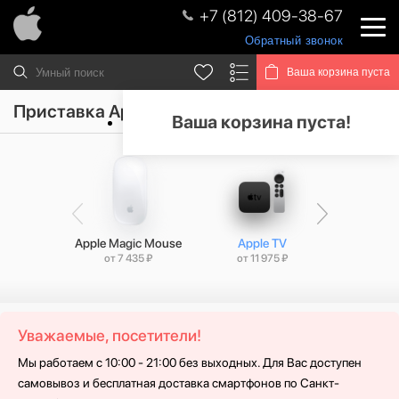
+7 (812) 409-38-67
Обратный звонок
Ваша корзина пуста
Приставка Apple TV
Ваша корзина пуста!
Apple Magic Mouse
Apple TV
GoP
от 7 435 ₽
от 11 975 ₽
от 20 
Уважаемые, посетители!
Мы работаем с 10:00 - 21:00 без выходных. Для Вас доступен
самовывоз и бесплатная доставка смартфонов по Санкт-