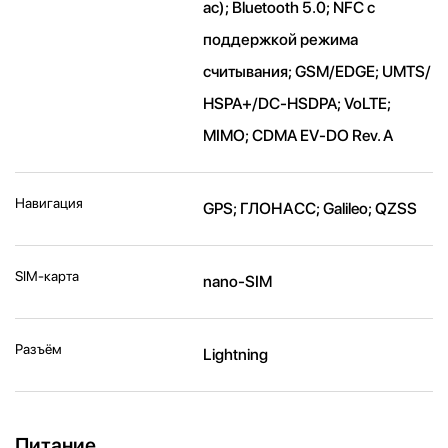
ac); Bluetooth 5.0; NFC с
поддержкой режима
считывания; GSM/EDGE; UMTS/​
HSPA+/​DC-HSDPA; VoLTE;
MIMO; CDMA EV-DO Rev. A
Навигация
GPS; ГЛОНАСС; Galileo; QZSS
SIM-карта
nano-SIM
Разъём
Lightning
Питание