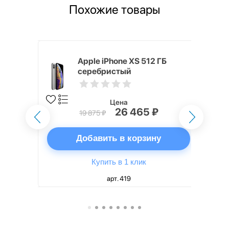
Похожие товары
Б
Apple iPhone XS 512 ГБ
серебристый
Цена
26 465 ₽
19 875 ₽
ну
Добавить в корзину
Купить в 1 клик
арт. 419