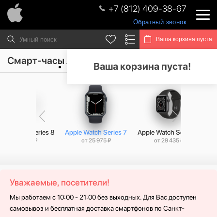
+7 (812) 409-38-67
Обратный звонок
Ваша корзина пуста
Смарт-часы Apple Watch Series 7
Ваша корзина пуста!
ple Watch Series 8
Apple Watch Series 7
Apple Watch Series 6
Ap
от 21 135 ₽
от 25 975 ₽
от 29 435 ₽
Уважаемые, посетители!
Мы работаем с 10:00 - 21:00 без выходных. Для Вас доступен
самовывоз и бесплатная доставка смартфонов по Санкт-