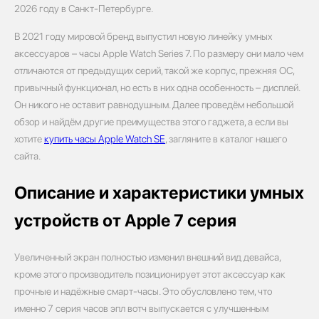
2026 году в Санкт-Петербурге.
В 2021 году мировой бренд выпустил новую линейку умных
аксессуаров – часы Apple Watch Series 7. По размеру они мало чем
отличаются от предыдущих серий, такой же корпус, прежняя ОС,
привычный функционал, но есть в них одна особенность – дисплей.
Он никого не оставит равнодушным. Далее проведём небольшой
обзор и найдём другие преимущества этого гаджета, а если вы
хотите
купить часы Apple Watch SE
, загляните в каталог нашего
сайта.
Описание и характеристики умных
устройств от Apple 7 серия
Увеличенный экран полностью изменил внешний вид девайса,
кроме этого производитель позиционирует этот аксессуар как
прочные и надёжные смарт-часы. Это обусловлено тем, что
именно 7 серия часов эпл вотч выпускается с улучшенным