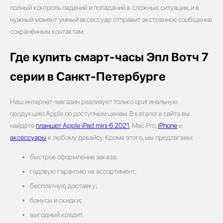
полный контроль падений и попаданий в сложные ситуации, и в
нужный момент умный аксессуар отправит экстренное сообщение
сохранённым контактам.
Где купить смарт-часы Эпл Вотч 7
серии в Санкт-Петербурге
Наш интернет-магазин реализует только оригинальную
продукцию Apple по доступным ценам. В каталоге сайта вы
найдёте
планшет Apple iPad mini 6 2021
, Mac Pro,
iPhone
и
аксессуары
к любому девайсу. Кроме этого, мы предлагаем:
быстрое оформление заказа;
годовую гарантию на ассортимент;
бесплатную доставку;
бонусы и скидки;
выгодный кредит.