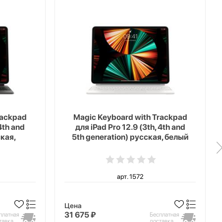
rackpad
Magic Keyboard with Trackpad
4th and
для iPad Pro 12.9 (3th, 4th and
ская,
5th generation) русская, белый
арт. 1572
Цена
31 675 ₽
платная
Бесплатная
тавка
доставка