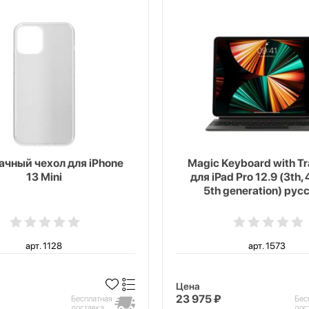
чный чехол для iPhone
Magic Keyboard with T
13 Mini
для iPad Pro 12.9 (3th, 
5th generation) рус
черный
арт. 1128
арт. 1573
Цена
23 975 ₽
Бесплатная
Бес
доставка
дос