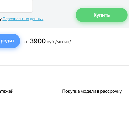
ку
Персональных данных
.
3900
кредит
от
руб./месяц*
атежей
Покупка модели в рассрочку