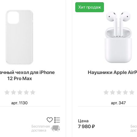
Хит продаж
чный чехол для iPhone
Наушники Apple AirP
12 Pro Max
арт. 1130
арт. 347
Цена
7 980 ₽
Бесплатная
Бес
доставка
дос