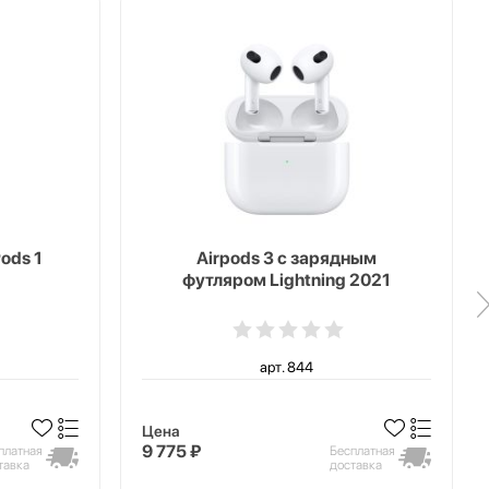
ods 1
Airpods 3 с зарядным
футляром Lightning 2021
арт. 844
Цена
9 775 ₽
платная
Бесплатная
тавка
доставка