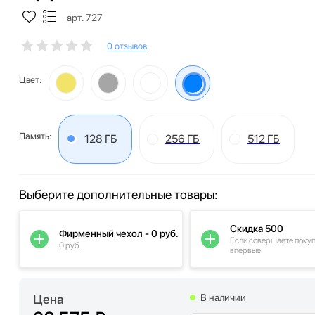
арт. 727
0 отзывов
Цвет:
Память:
128 ГБ
256 ГБ
512 ГБ
Выберите дополнительные товары:
Скидка 500
Фирменный чехол - 0 руб.
Если совершаете поку
0 руб.
впервые
Цена
В наличии