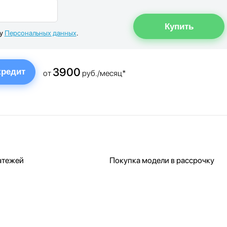
ку
Персональных данных
.
3900
кредит
от
руб./месяц*
атежей
Покупка модели в рассрочку