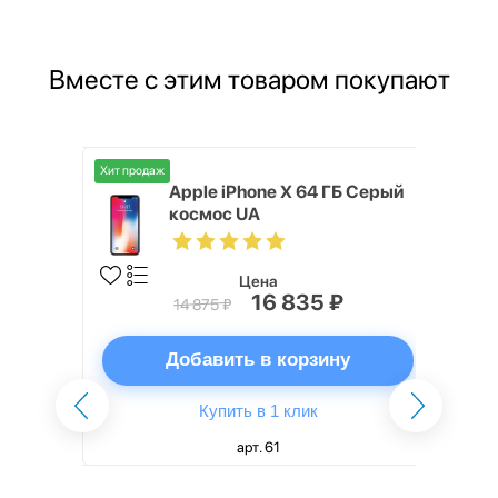
Вместе с этим товаром покупают
Хит продаж
s 32 ГБ
Apple iPhone X 64 ГБ Серый
космос UA
Цена
16 835 ₽
14 875 ₽
ну
Добавить в корзину
Купить в 1 клик
арт. 61