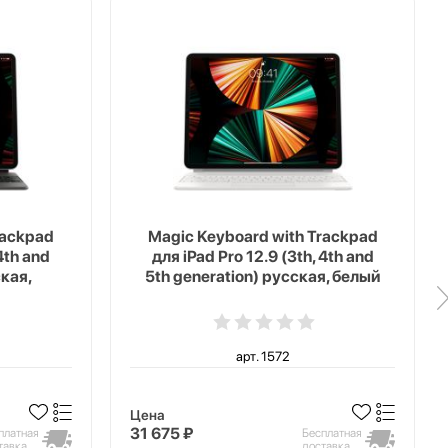
rackpad
Magic Keyboard with Trackpad
4th and
для iPad Pro 12.9 (3th, 4th and
ская,
5th generation) русская, белый
арт. 1572
Цена
31 675 ₽
платная
Бесплатная
тавка
доставка