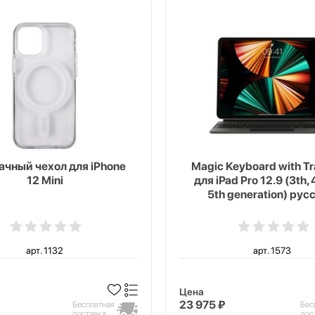
чный чехол для iPhone
Magic Keyboard with T
12 Mini
для iPad Pro 12.9 (3th, 
5th generation) рус
черный
арт. 1132
арт. 1573
Цена
23 975 ₽
Бесплатная
Бес
доставка
дос