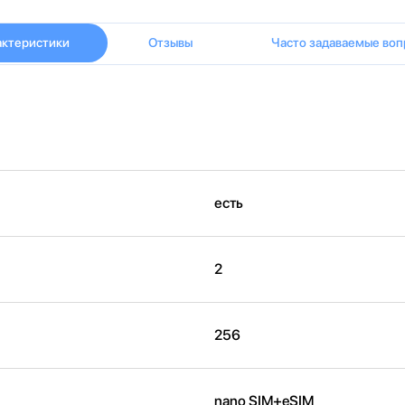
актеристики
Отзывы
Часто задаваемые воп
есть
2
256
nano SIM+eSIM