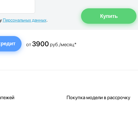
ку
Персональных данных
.
3900
кредит
от
руб./месяц*
атежей
Покупка модели в рассрочку