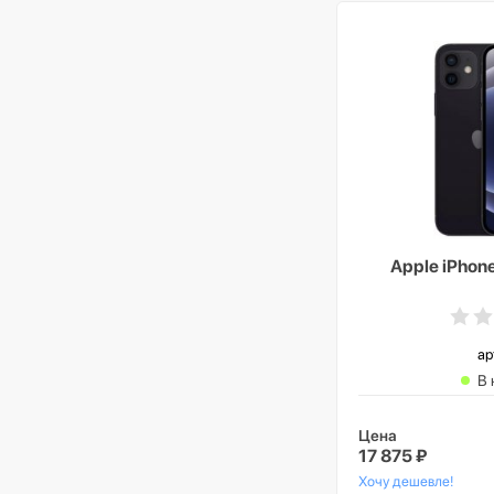
Apple iPhon
ар
В 
Цена
17 875 ₽
Хочу дешевле!