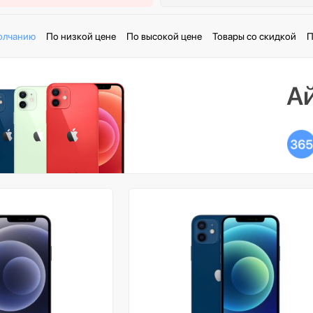
олчанию
По низкой цене
По высокой цене
Товары со скидкой
П
Ай