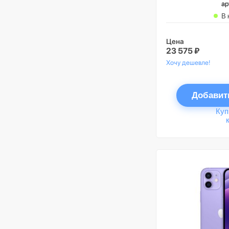
ар
В 
Цена
23 575 ₽
Хочу дешевле!
Добавит
Куп