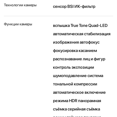
Технологии камеры
cенсор BSI ИК-фильтр
Функции камеры
вспышка True Tone Quad-LED
автоматическая стабилизация
изображения автофокус
фокусировка касанием
распознавание лиц и фигур
контроль экспозиции
шумоподавление система
тональной компрессии
автоматическое включение
режима HDR панорамная
съёмка серийная съëмка