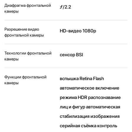
Диафрагма фронтальной
ƒ/2.2
камеры
Разрешение видео
HD-видео 1080p
фронтальной камеры
Технологии фронтальной
сенсор BSI
камеры
Функции фронтальной
вспышка Retina Flash
камеры
автоматическое включение
режима HDR распознавание
лиц и фигур автоматическая
стабилизация изображения
серийная съëмка контроль