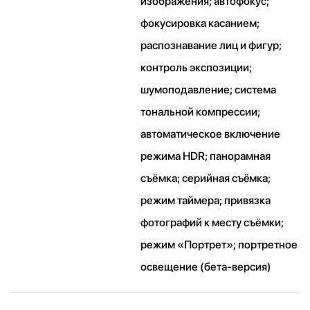
изображения; автофокус;
фокусировка касанием;
распознавание лиц и фигур;
контроль экспозиции;
шумоподавление; система
тональной компрессии;
автоматическое включение
режима HDR; панорамная
съёмка; серийная съëмка;
режим таймера; привязка
фотографий к месту съёмки;
режим «Портрет»; портретное
освещение (бета‑версия)