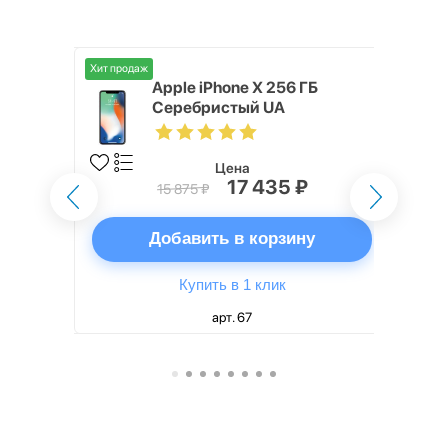
Хит продаж
o Max 256
Apple iPhone X 256 ГБ
Серебристый UA
Цена
17 435 ₽
15 875 ₽
ну
Добавить в корзину
Купить в 1 клик
арт. 67