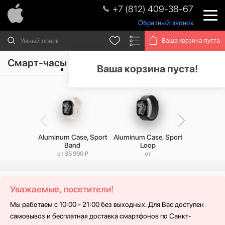
+7 (812) 409-38-67
Обратный звонок
Ваша корзина пуста
Смарт-часы Apple Watch Series 11
Ваша корзина пуста!
Aluminum Case, Sport
Aluminum Case, Sport
Titaniu
Band
Loop
Milanese
от 35 990 ₽
от
от 77 
Уважаемые, посетители!
Мы работаем с 10:00 - 21:00 без выходных. Для Вас доступен
самовывоз и бесплатная доставка смартфонов по Санкт-