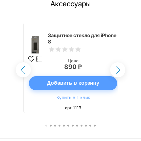
Аксессуары
h Touch ID
Защитное стекло для iPhone
d русская,
8
Цена
890 ₽
ну
Добавить в корзину
Купить в 1 клик
арт. 1113