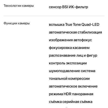
Технологии камеры
cенсор BSI ИК-фильтр
Функции камеры
вспышка True Tone Quad-LED
автоматическая стабилизация
изображения автофокус
фокусировка касанием
распознавание лиц и фигур
контроль экспозиции
шумоподавление система
тональной компрессии
автоматическое включение
режима HDR панорамная
съёмка серийная съëмка