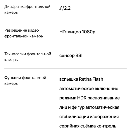
Диафрагма фронтальной
ƒ/2.2
камеры
Разрешение видео
HD-видео 1080p
фронтальной камеры
Технологии фронтальной
сенсор BSI
камеры
Функции фронтальной
вспышка Retina Flash
камеры
автоматическое включение
режима HDR распознавание
лиц и фигур автоматическая
стабилизация изображения
серийная съëмка контроль