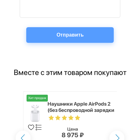
Вместе с этим товаром покупают
Хит продаж
o Max
Наушники Apple AirPods 2
(без беспроводной зарядки
кейса)
Цена
8 975 ₽