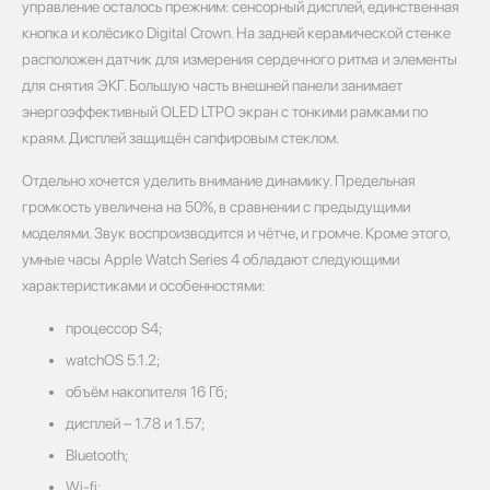
управление осталось прежним: сенсорный дисплей, единственная
кнопка и колёсико Digital Crown. На задней керамической стенке
расположен датчик для измерения сердечного ритма и элементы
для снятия ЭКГ. Большую часть внешней панели занимает
энергоэффективный OLED LTPO экран с тонкими рамками по
краям. Дисплей защищён сапфировым стеклом.
Отдельно хочется уделить внимание динамику. Предельная
громкость увеличена на 50%, в сравнении с предыдущими
моделями. Звук воспроизводится и чётче, и громче. Кроме этого,
умные часы Apple Watch Series 4 обладают следующими
характеристиками и особенностями:
процессор S4;
watchOS 5.1.2;
объём накопителя 16 Гб;
дисплей – 1.78 и 1.57;
Bluetooth;
Wi-fi;