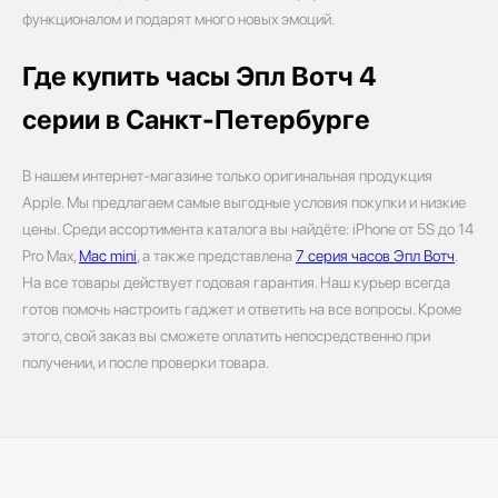
функционалом и подарят много новых эмоций.
Где купить часы Эпл Вотч 4
серии в Санкт-Петербурге
В нашем интернет-магазине только оригинальная продукция
Apple. Мы предлагаем самые выгодные условия покупки и низкие
цены. Среди ассортимента каталога вы найдёте: iPhone от 5S до 14
Pro Max,
Mac mini
, а также представлена
7 серия часов Эпл Вотч
.
На все товары действует годовая гарантия. Наш курьер всегда
готов помочь настроить гаджет и ответить на все вопросы. Кроме
этого, свой заказ вы сможете оплатить непосредственно при
получении, и после проверки товара.