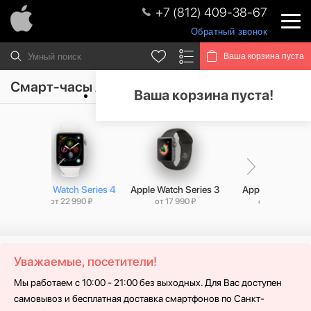
+7 (812) 409-38-67
Обратный звонок
Ваша корзина пуста
Смарт-часы Apple Watch Series 4
Ваша корзина пуста!
s 5
Apple Watch Series 4
Apple Watch Series 3
Apple Watch SE
от 22 990 ₽
от 17 990 ₽
от 34 990 ₽
Уважаемые, посетители!
Мы работаем с 10:00 - 21:00 без выходных. Для Вас доступен
самовывоз и бесплатная доставка смартфонов по Санкт-