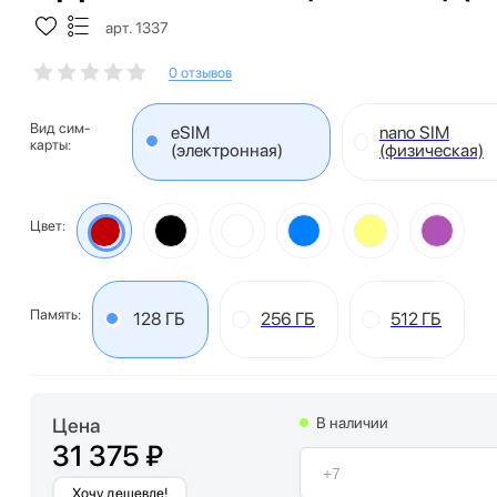
арт. 1337
0 отзывов
Вид сим-
eSIM
nano SIM
карты:
(электронная)
(физическая)
Цвет:
Память:
128 ГБ
256 ГБ
512 ГБ
Цена
В наличии
31 375 ₽
Хочу дешевле!