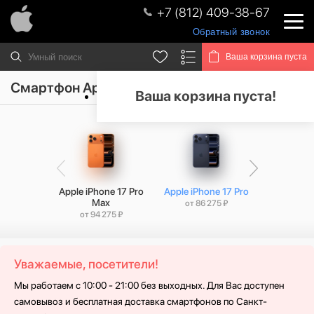
+7 (812) 409-38-67
Обратный звонок
Ваша корзина пуста
Смартфон Apple iPhone 17 Pro
Ваша корзина пуста!
Apple iPhone 17 Pro
Apple iPhone 17 Pro
Apple iPho
Max
от 86 275 ₽
от 69 
от 94 275 ₽
Уважаемые, посетители!
Мы работаем с 10:00 - 21:00 без выходных. Для Вас доступен
самовывоз и бесплатная доставка смартфонов по Санкт-