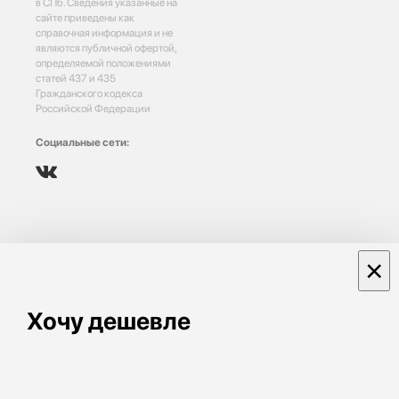
в СПб. Сведения указанные на
сайте приведены как
справочная информация и не
являются публичной офертой,
определяемой положениями
статей 437 и 435
Гражданского кодекса
Российской Федерации
Социальные сети:
×
Хочу дешевле