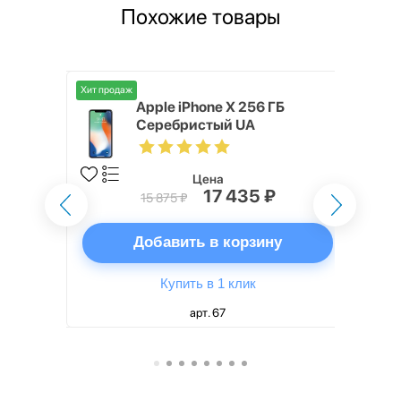
Похожие товары
Хит продаж
o Max 256
Apple iPhone X 256 ГБ
Серебристый UA
Цена
17 435 ₽
15 875 ₽
ну
Добавить в корзину
Купить в 1 клик
арт. 67