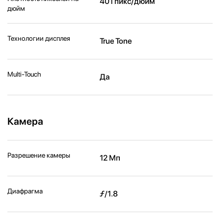
401 пикс/дюйм
дюйм
Технологии дисплея
True Tone
Multi-Touch
Да
Камера
Разрешение камеры
12 Мп
Диафрагма
ƒ/1.8