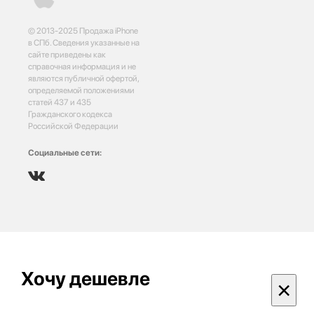
© 2013-2025 Продажа iPhone
в СПб. Сведения указанные на
сайте приведены как
справочная информация и не
являются публичной офертой,
определяемой положениями
статей 437 и 435
Гражданского кодекса
Российской Федерации
Социальные сети:
Хочу дешевле
×