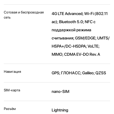
Сотовая и беспроводная
4G LTE Advanced; Wi-Fi (802.11​
сеть
ac); Bluetooth 5.0; NFC с
поддержкой режима
считывания; GSM/EDGE; UMTS/​
HSPA+/​DC-HSDPA; VoLTE;
MIMO; CDMA EV-DO Rev. A
Навигация
GPS; ГЛОНАСС; Galileo; QZSS
SIM-карта
nano-SIM
Разъём
Lightning