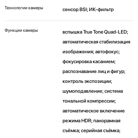
Технологии камеры
cенсор BSI; ИК-фильтр
Функции камеры
вспышка True Tone Quad-LED;
автоматическая стабилизация
изображения; автофокус;
фокусировка касанием;
распознавание лиц и фигур;
контроль экспозиции;
шумоподавление; система
тональной компрессии;
автоматическое включение
режима HDR; панорамная
съёмка; серийная съëмка;