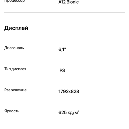
Процессор
A12 Bionic
Дисплей
Диагональ
6,1"
Тип дисплея
IPS
Разрешение
1792x828
Яркость
625 кд/м²