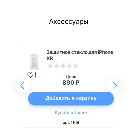
Аксессуары
ядное
Защитное стекло для iPhone
g EP-
XR
 быстрой
Цена
890 ₽
ну
Добавить в корзину
Купить в 1 клик
арт. 1109