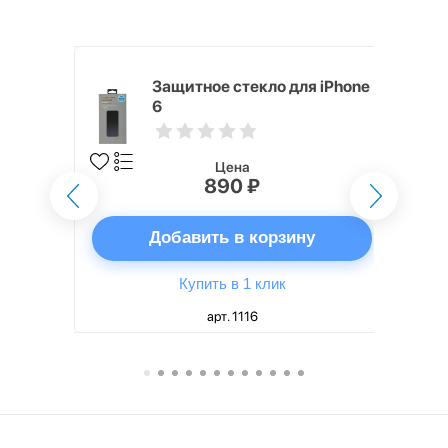
ядное
Защитное стекло для iPhone
g EP-
6
 быстрой
Цена
890 ₽
ну
Добавить в корзину
Купить в 1 клик
арт. 1116