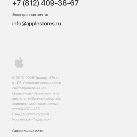
+7 (812) 409-38-67
Электронная почта:
info@applestores.ru
© 2013-2025 Продажа iPhone
в СПб. Сведения указанные на
сайте приведены как
справочная информация и не
являются публичной офертой,
определяемой положениями
статей 437 и 435
Гражданского кодекса
Российской Федерации
Социальные сети: