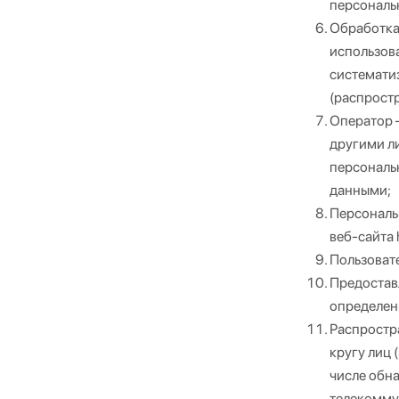
персональ
Обработка
использова
систематиз
(распростр
Оператор 
другими л
персональ
данными;
Персональ
веб-сайта h
Пользовате
Предостав
определен
Распростр
кругу лиц 
числе обн
телекомму