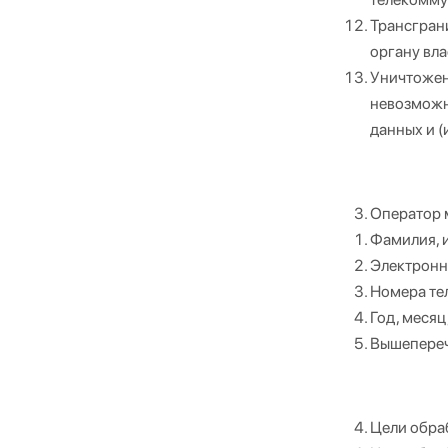
Трансгран
органу вл
Уничтожен
невозможн
данных и (
Оператор 
Фамилия, и
Электронн
Номера те
Год, месяц
Вышепереч
Цели обра