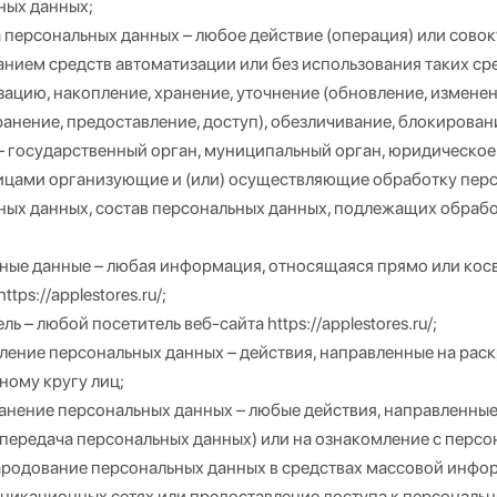
ных данных;
 персональных данных – любое действие (операция) или совок
нием средств автоматизации или без использования таких сре
ацию, накопление, хранение, уточнение (обновление, изменен
анение, предоставление, доступ), обезличивание, блокирован
– государственный орган, муниципальный орган, юридическое 
ицами организующие и (или) осуществляющие обработку перс
ных данных, состав персональных данных, подлежащих обрабо
ные данные – любая информация, относящаяся прямо или кос
ttps://applestores.ru/;
ль – любой посетитель веб-сайта https://applestores.ru/;
ление персональных данных – действия, направленные на рас
ному кругу лиц;
анение персональных данных – любые действия, направленны
(передача персональных данных) или на ознакомление с перс
ародование персональных данных в средствах массовой инф
никационных сетях или предоставление доступа к персональ