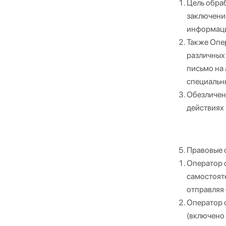
Цель обра
заключени
информаци
Также Опе
различных
письмо на 
специальн
Обезличен
действиях 
Правовые 
Оператор о
самостояте
отправляя 
Оператор о
(включено 