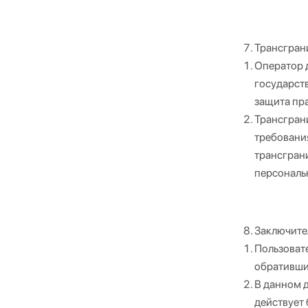
Трансгран
Оператор 
государст
защита пр
Трансгран
требования
трансгран
персональ
Заключите
Пользоват
обратившис
В данном 
действует 