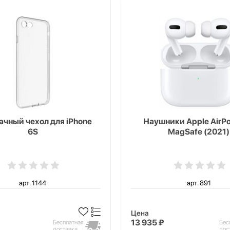
чный чехол для iPhone
Наушники Apple AirPo
6S
MagSafe (2021)
арт. 1144
арт. 891
Цена
13 935 ₽
Бесплатная
Бес
доставка
дос