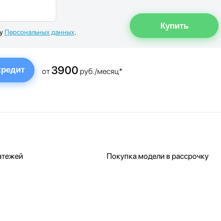
ку
Персональных данных
.
3900
кредит
от
руб./месяц*
атежей
Покупка модели в рассрочку