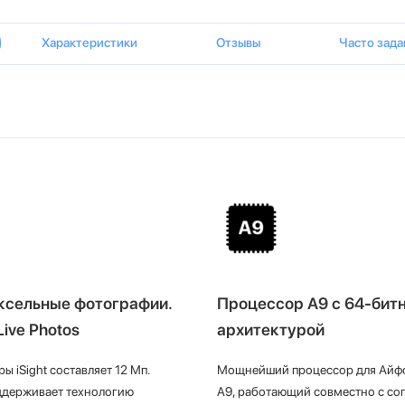
Характеристики
Отзывы
Часто зад
ксельные фотографии.
Процессор А9 с 64-бит
Live Photos
архитектурой
ы iSight составляет 12 Мп.
Мощнейший процессор для Айфон
оддерживает технологию
A9, работающий совместно с с