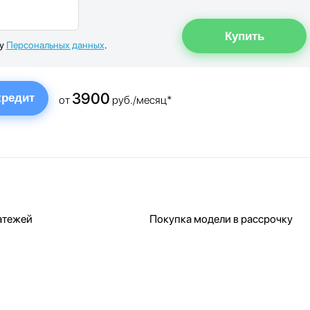
ку
Персональных данных
.
3900
кредит
от
руб./месяц*
атежей
Покупка модели в рассрочку