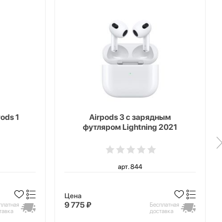
ods 1
Airpods 3 с зарядным
футляром Lightning 2021
арт. 844
Цена
9 775 ₽
платная
Бесплатная
тавка
доставка