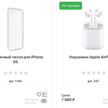
Хит продаж
чный чехол для iPhone
Наушники Apple AirP
6S
арт. 1144
арт. 347
Цена
7 980 ₽
Бесплатная
Бес
доставка
дос