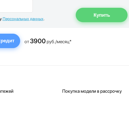
ку
Персональных данных
.
3900
кредит
от
руб./месяц*
атежей
Покупка модели в рассрочку