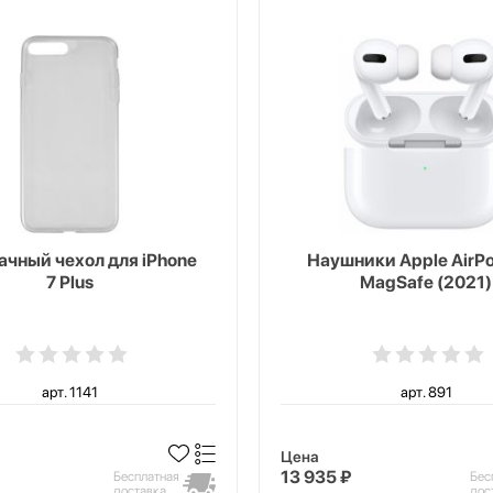
чный чехол для iPhone
Наушники Apple AirPo
7 Plus
MagSafe (2021)
арт. 1141
арт. 891
Цена
13 935 ₽
Бесплатная
Бес
доставка
дос