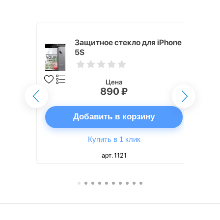
h Touch ID
Защитное стекло для iPhone
d русская,
5S
Цена
890 ₽
ну
Добавить в корзину
Купить в 1 клик
арт. 1121