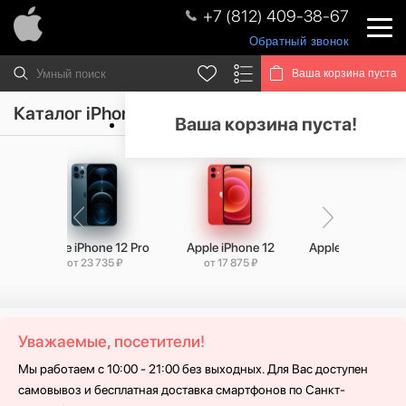
+7 (812) 409-38-67
Обратный звонок
Ваша корзина пуста
Каталог iPhone 13
Ваша корзина пуста!
Pro
Apple iPhone 12 Pro
Apple iPhone 12
Apple iPhone 12 
от 23 735 ₽
от 17 875 ₽
от 16 375 ₽
Уважаемые, посетители!
Мы работаем с 10:00 - 21:00 без выходных. Для Вас доступен
самовывоз и бесплатная доставка смартфонов по Санкт-