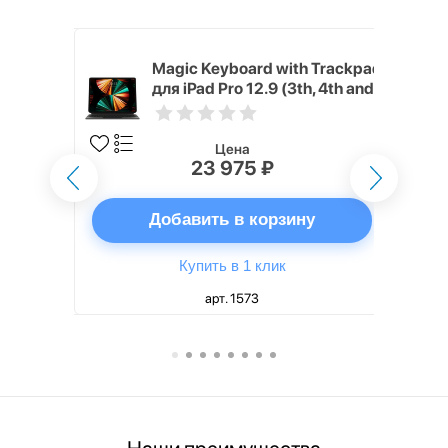
h Touch ID
Magic Keyboard with Trackpad
d русская,
для iPad Pro 12.9 (3th, 4th and
5th generation) русская,
черный
Цена
23 975 ₽
ну
Добавить в корзину
Купить в 1 клик
арт. 1573