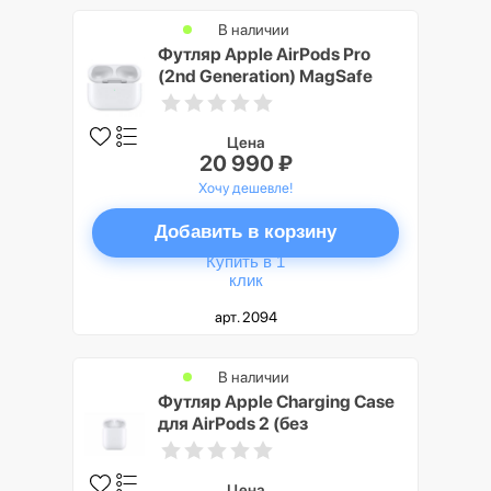
В наличии
Футляр Apple AirPods Pro
(2nd Generation) MagSafe
Case USB-C (MTJV3)
Цена
20 990 ₽
Хочу дешевле!
Добавить в корзину
Купить в 1
клик
арт. 2094
В наличии
Футляр Apple Charging Case
для AirPods 2 (без
беспроводной зарядки
чехла) (MV7N2)
Цена