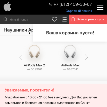
+7 (812) 409-38-67
Обратный звонок
Ваша корзина пуста
Наушники Apple AirPods
Ваша корзина пуста!
AirPods Max 2
AirPods Max
AirPods
от 50 990 ₽
от 40 875 ₽
от 34 
Уважаемые, посетители!
Мы работаем с 10:00 - 21:00 без выходных. Для Вас доступен
самовывоз и бесплатная доставка смартфонов по Санкт-