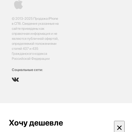
© 2013-2025 Продажа iPhone
в СПб. Сведения указанные на
сайте приведены как
справочная информация и не
являются публичной офертой,
определяемой положениями
статей 437 и 435
Гражданского кодекса
Российской Федерации
Социальные сети:
Хочу дешевле
×