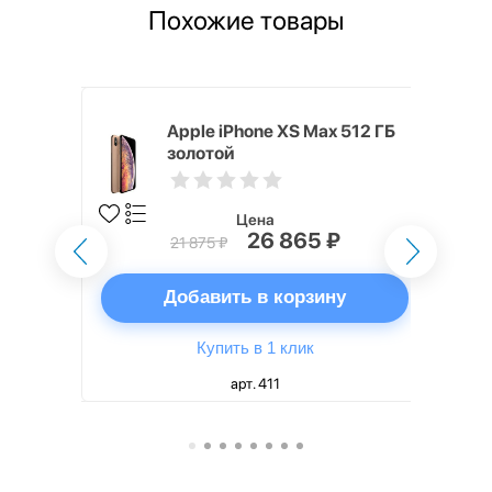
Похожие товары
 ГБ
Apple iPhone XS Max 512 ГБ
золотой
Цена
26 865 ₽
21 875 ₽
ну
Добавить в корзину
Купить в 1 клик
арт. 411