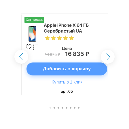
Хит продаж
 ГБ
Apple iPhone X 64 ГБ
Серебристый UA
Цена
16 835 ₽
14 875 ₽
ну
Добавить в корзину
Купить в 1 клик
арт. 65