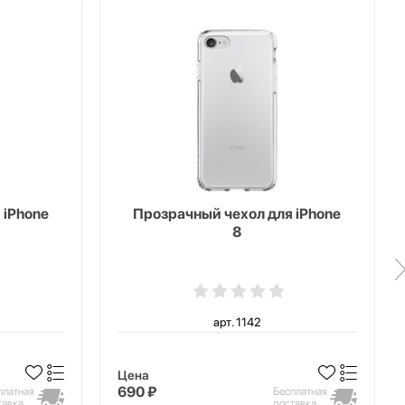
 iPhone
Прозрачный чехол для iPhone
8
арт. 1142
Цена
690 ₽
платная
Бесплатная
тавка
доставка