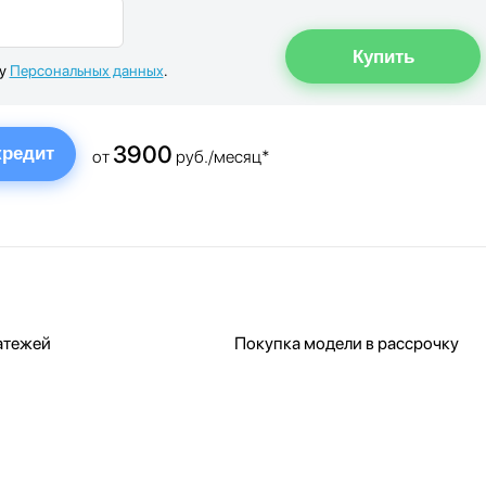
ку
Персональных данных
.
3900
кредит
от
руб./месяц*
атежей
Покупка модели в рассрочку