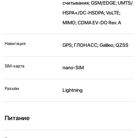
считывания; GSM/EDGE; UMTS/​
HSPA+/​DC-HSDPA; VoLTE;
MIMO; CDMA EV-DO Rev. A
Навигация
GPS; ГЛОНАСС; Galileo; QZSS
SIM-карта
nano-SIM
Разъём
Lightning
Питание