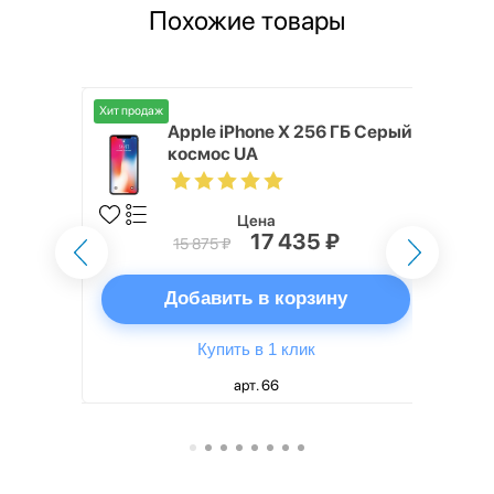
Похожие товары
Хит продаж
ГБ Серый
Apple iPhone X 256 ГБ Серый
космос UA
Цена
₽
17 435 ₽
15 875 ₽
ну
Добавить в корзину
Купить в 1 клик
арт. 66