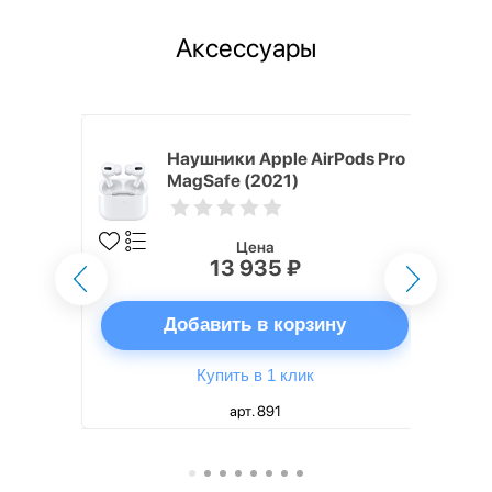
Аксессуары
ядное
Наушники Apple AirPods Pro
g EP-
MagSafe (2021)
 быстрой
Цена
13 935 ₽
ну
Добавить в корзину
Купить в 1 клик
арт. 891