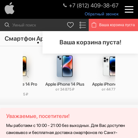
+7 (812) 409-38-67
Обратный звонок
Ваша корзина пуста
Смартфон Apple iPhone 15
Ваша корзина пуста!
Apple iPhone 14 Pro
Apple iPhone 14 Plus
Apple iPhone 14 Pro
Max
от 34 875 ₽
от 44 775 ₽
от 49 775 ₽
Уважаемые, посетители!
Мы работаем с 10:00 - 21:00 без выходных. Для Вас доступен
самовывоз и бесплатная доставка смартфонов по Санкт-