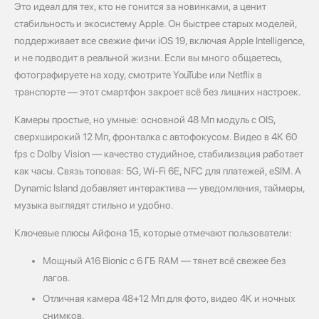
Это идеал для тех, кто не гонится за новинками, а ценит
стабильность и экосистему Apple. Он быстрее старых моделей,
поддерживает все свежие фичи iOS 19, включая Apple Intelligence,
и не подводит в реальной жизни. Если вы много общаетесь,
фотографируете на ходу, смотрите YouTube или Netflix в
транспорте — этот смартфон закроет всё без лишних настроек.
Камеры простые, но умные: основной 48 Мп модуль с OIS,
сверхширокий 12 Мп, фронталка с автофокусом. Видео в 4K 60
fps с Dolby Vision — качество студийное, стабилизация работает
как часы. Связь топовая: 5G, Wi‑Fi 6E, NFC для платежей, eSIM. А
Dynamic Island добавляет интерактива — уведомления, таймеры,
музыка выглядят стильно и удобно.
Ключевые плюсы Айфона 15, которые отмечают пользователи:
Мощный A16 Bionic с 6 ГБ RAM — тянет всё свежее без
лагов.
Отличная камера 48+12 Мп для фото, видео 4K и ночных
снимков.