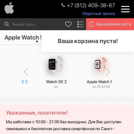
+7 (812) 409-38-67
Обратный звонок
Ваша корзина пуста
Apple Watch SE 3
Ваша корзина пуста!
ple Watch SE 3
Watch SE 2
Apple Watch SE
Ap
от 34 990 ₽
от
от 21 375 ₽
Уважаемые, посетители!
Мы работаем с 10:00 - 21:00 без выходных. Для Вас доступен
самовывоз и бесплатная доставка смартфонов по Санкт-